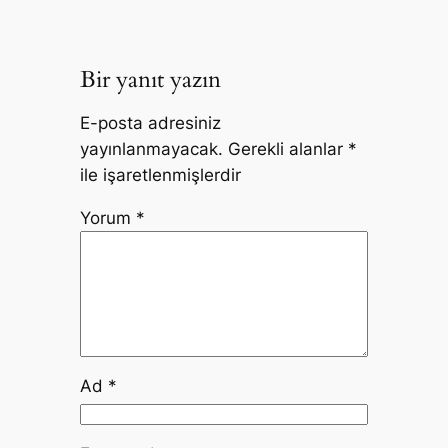
Bir yanıt yazın
E-posta adresiniz
yayınlanmayacak.
Gerekli alanlar
*
ile işaretlenmişlerdir
Yorum
*
Ad
*