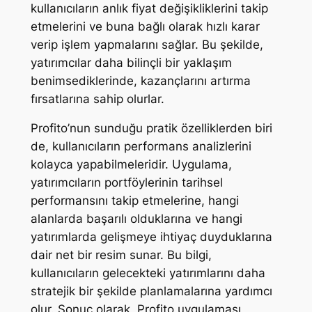
kullanıcıların anlık fiyat değişikliklerini takip
etmelerini ve buna bağlı olarak hızlı karar
verip işlem yapmalarını sağlar. Bu şekilde,
yatırımcılar daha bilinçli bir yaklaşım
benimsediklerinde, kazançlarını artırma
fırsatlarına sahip olurlar.
Profito’nun sunduğu pratik özelliklerden biri
de, kullanıcıların performans analizlerini
kolayca yapabilmeleridir. Uygulama,
yatırımcıların portföylerinin tarihsel
performansını takip etmelerine, hangi
alanlarda başarılı olduklarına ve hangi
yatırımlarda gelişmeye ihtiyaç duyduklarına
dair net bir resim sunar. Bu bilgi,
kullanıcıların gelecekteki yatırımlarını daha
stratejik bir şekilde planlamalarına yardımcı
olur. Sonuç olarak, Profito uygulaması,